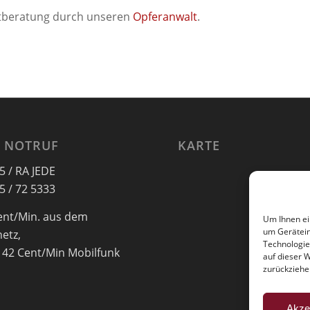
rstberatung durch unseren
Opferanwalt
.
 NOTRUF
KARTE
5 / RA JEDE
5 / 72 5333
ent/Min. aus dem
Um Ihnen ei
um Gerätein
netz,
Technologie
 42 Cent/Min Mobilfunk
auf dieser 
zurückziehe
Akze