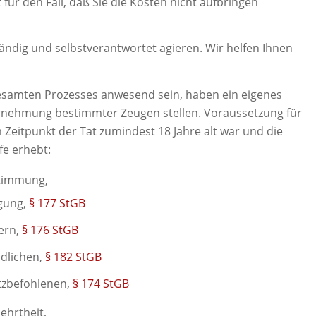
 für den Fall, daß Sie die Kosten nicht aufbringen
ändig und selbstverantwortet agieren. Wir helfen Ihnen
esamten Prozesses anwesend sein, haben ein eigenes
ernehmung bestimmter Zeugen stellen. Voraussetzung für
 Zeitpunkt der Tat zumindest 18 Jahre alt war und die
fe erhebt:
stimmung,
igung,
§ 177 StGB
ern,
§ 176 StGB
ndlichen,
§ 182 StGB
tzbefohlenen,
§ 174 StGB
ehrtheit,