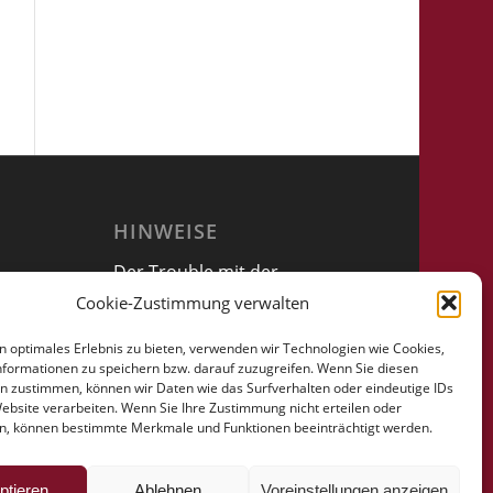
HINWEISE
Der Trouble mit der
Vollmacht
Cookie-Zustimmung verwalten
n optimales Erlebnis zu bieten, verwenden wir Technologien wie Cookies,
formationen zu speichern bzw. darauf zuzugreifen. Wenn Sie diesen
n zustimmen, können wir Daten wie das Surfverhalten oder eindeutige IDs
Website verarbeiten. Wenn Sie Ihre Zustimmung nicht erteilen oder
n, können bestimmte Merkmale und Funktionen beeinträchtigt werden.
ptieren
Ablehnen
Voreinstellungen anzeigen