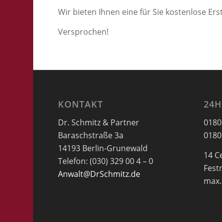
Wir bieten Ihnen eine für Sie kostenlose E
Versprochen!
KONTAKT
24H
Dr. Schmitz & Partner
0180
Baraschstraße 3a
0180
14193 Berlin-Grunewald
14 C
Telefon: (030) 329 00 4 – 0
Fest
Anwalt@DrSchmitz.de
max.