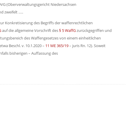
VG (Oberverwaltungsgericht Niedersachsen
nd zweifelt …..
r Konkretisierung des Begriffs der waffenrechtlichen
G
auf die allgemeine Vorschrift des
§ 5 WaffG
zurückgegriffen und
ungsbereich des Waffengesetzes von einem einheitlichen
 etwa Beschl. v. 10.1.2020 –
11 ME 365/19
– juris Rn. 12). Soweit
enfalls bisherigen – Auffassung des