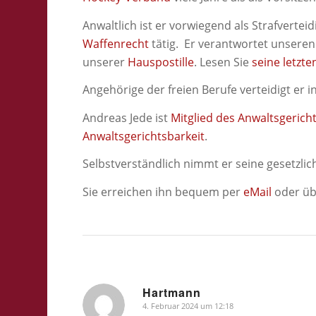
Anwaltlich ist er vorwiegend als Strafvertei
Waffenrecht
tätig. Er verantwortet unsere
unserer
Hauspostille
. Lesen Sie
seine letzte
Angehörige der freien Berufe verteidigt er i
Andreas Jede ist
Mitglied des Anwaltsgerich
Anwaltsgerichtsbarkeit
.
Selbstverständlich nimmt er seine gesetzli
Sie erreichen ihn bequem per
eMail
oder üb
Hartmann
4. Februar 2024 um 12:18
sagte: