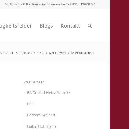
Dr. Schmitz & Partner - Rechtsanwälte Tel: 030 • 329 00 4-0
tigkeitsfelder
Blogs
Kontakt
 sind hier:
Startseite
/
Kanzlei
/
Wer ist wer?
/
RA Andreas Jede
Wer ist wer?
RA Dr. Karl-Heinz Schmitz
Ben
Barbara Greinert
Isabel Hoffmann