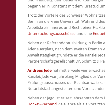
begann er in Konstanz mit dem Jurastudiu
Trotz der Vorteile des Schweizer Wohnsitz
Berlin an die Freie Universität. Während de
Arbeitskreis Inneres und Recht einer Frak
Untersuchungsausschüsse
und eine
Enque
Neben der Referendarausbildung in Berlin ar
Adenauerplatz, nach dem zweiten Examen wa
Anwaltstätigkeit gründete er die Kanzlei Jed
Partnerschaftsgesellschaft Dr. Schmitz & Pa
Andreas Jede
hat mittlerweile vier erwach
Kanzlei. Jede war jahrelang Mitglied des V
Prüfungsausschusses der Rechtsanwaltskam
Notariatsfachangestellten und Vorsitzende
Neben der Jagd ist er seit Jahrzehnten de
Hockey-Verband
viele Jahre als als Vorsitz