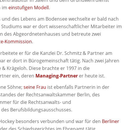
m im
einstufigen Modell
.
es und des Lebens am Bodensee wechselte er bald nach
s Studiums war er dort wissenschaftlicher Mitarbeiter im
tion des Abgeordnetenhauses und betreute zwei
te-Kommission
.
beitete er für die Kanzlei Dr. Schmitz & Partner am
r er dort in Bürogemeinschaft tätig. Nach zwei Jahren
e & Krägeloh. Diese brachte er 1997 in die
rtner ein, deren
Managing-Partner
er heute ist.
sene Söhne;
seine Frau
ist ebenfalls Partnerin in der
orstandes der Rechtsanwaltskammer Berlin, des
mer für die Rechtsanwalts- und
r des Berufsbildungsausschusses.
m Hockey besonders verbunden und war für den
Berliner
ender des Schiedsgerichtes im Ehrenamt tätig.