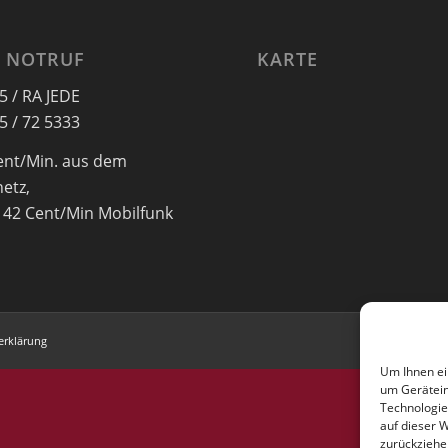
 NOTRUF
KARTE
5 / RA JEDE
5 / 72 5333
ent/Min. aus dem
netz,
 42 Cent/Min Mobilfunk
erklärung
Um Ihnen ei
um Gerätein
Technologie
auf dieser 
zurückziehe