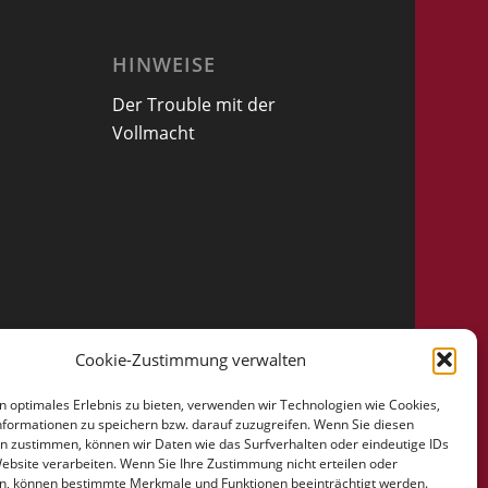
HINWEISE
Der Trouble mit der
Vollmacht
Cookie-Zustimmung verwalten
n optimales Erlebnis zu bieten, verwenden wir Technologien wie Cookies,
formationen zu speichern bzw. darauf zuzugreifen. Wenn Sie diesen
n zustimmen, können wir Daten wie das Surfverhalten oder eindeutige IDs
Website verarbeiten. Wenn Sie Ihre Zustimmung nicht erteilen oder
n, können bestimmte Merkmale und Funktionen beeinträchtigt werden.