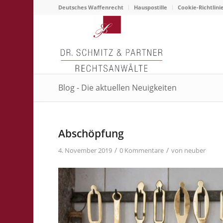
Deutsches Waffenrecht
Hauspostille
Cookie-Richtlini
Blog - Die aktuellen Neuigkeiten
Abschöpfung
/
/
4. November 2019
0 Kommentare
von
neuber