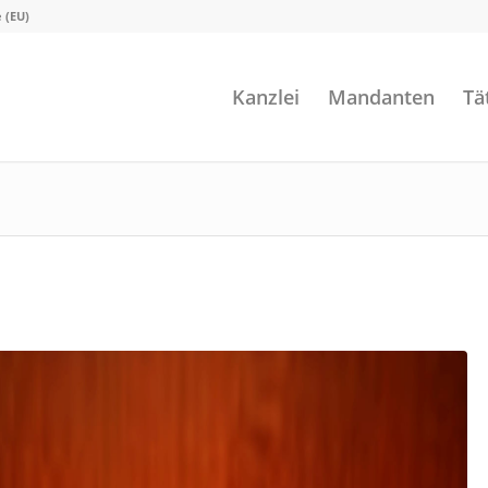
e (EU)
Kanzlei
Mandanten
Tä