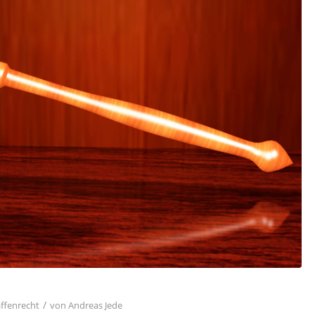
/
ffenrecht
von
Andreas Jede