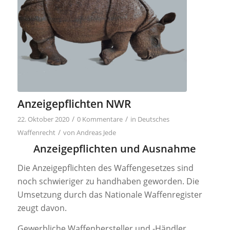
Anzeigepflichten NWR
/
/
22. Oktober 2020
0 Kommentare
in
Deutsches
/
Waffenrecht
von
Andreas Jede
Anzeigepflichten und Ausnahme
Die Anzeigepflichten des Waffengesetzes sind
noch schwieriger zu handhaben geworden. Die
Umsetzung durch das Nationale Waffenregister
zeugt davon.
Gewerbliche Waffenhersteller und -Händler