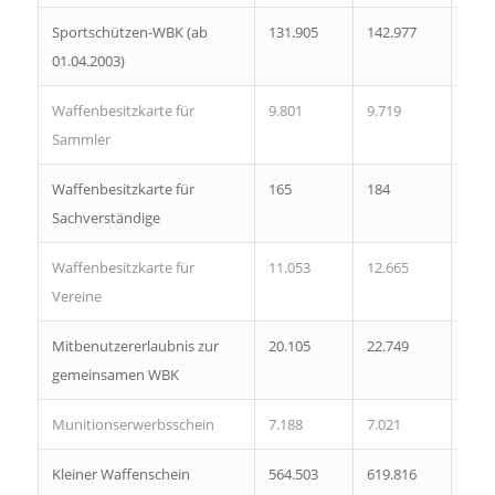
Sportschützen-WBK (ab
131.905
142.977
152.
01.04.2003)
Waffenbesitzkarte für
9.801
9.719
9.53
Sammler
Waffenbesitzkarte für
165
184
201
Sachverständige
Waffenbesitzkarte für
11.053
12.665
14.2
Vereine
Mitbenutzererlaubnis zur
20.105
22.749
25.3
gemeinsamen WBK
Munitionserwerbsschein
7.188
7.021
6.86
Kleiner Waffenschein
564.503
619.816
670.