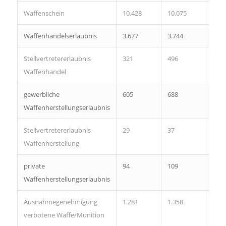
Waffenschein
10.428
10.075
9.64
Waffenhandelserlaubnis
3.677
3.744
3.59
Stellvertretererlaubnis
321
496
474
Waffenhandel
gewerbliche
605
688
680
Waffenherstellungserlaubnis
Stellvertretererlaubnis
29
37
47
Waffenherstellung
private
94
109
112
Waffenherstellungserlaubnis
Ausnahmegenehmigung
1.281
1.358
1.34
verbotene Waffe/Munition