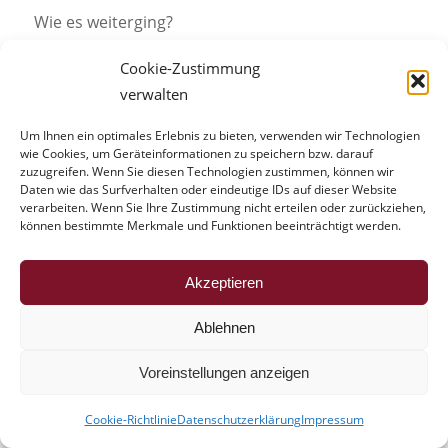
Wie es weiterging?
Lesen Sie:
Hier!
Cookie-Zustimmung
verwalten
[1]
Bedienungsanleitung
pdf 1
MB
↩
Um Ihnen ein optimales Erlebnis zu bieten, verwenden wir Technologien
wie Cookies, um Geräteinformationen zu speichern bzw. darauf
zuzugreifen. Wenn Sie diesen Technologien zustimmen, können wir
Daten wie das Surfverhalten oder eindeutige IDs auf dieser Website
verarbeiten. Wenn Sie Ihre Zustimmung nicht erteilen oder zurückziehen,
können bestimmte Merkmale und Funktionen beeinträchtigt werden.
Newsletter Nationales Waffenregister
wird eingestellt
Akzeptieren
/
/
24. Oktober 2014
2 Kommentare
in
Deutsches
/
Waffenrecht
von
Andreas Jede
Ablehnen
Newsletter des
Voreinstellungen anzeigen
Bundesverwaltungsamtes
Cookie-Richtlinie
Datenschutzerklärung
Impressum
____________________________________