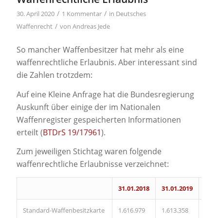
/
/
30. April 2020
1 Kommentar
in
Deutsches
/
Waffenrecht
von
Andreas Jede
So mancher Waffenbesitzer hat mehr als eine
waffenrechtliche Erlaubnis. Aber interessant sind
die Zahlen trotzdem:
Auf eine Kleine Anfrage hat die Bundesregierung
Auskunft über einige der im Nationalen
Waffenregister gespeicherten Informationen
erteilt (
BTDrS 19/17961
).
Zum jeweiligen Stichtag waren folgende
waffenrechtliche Erlaubnisse verzeichnet:
31.01.2018
31.01.2019
31.0
Standard-Waffenbesitzkarte
1.616.979
1.613.358
1.61