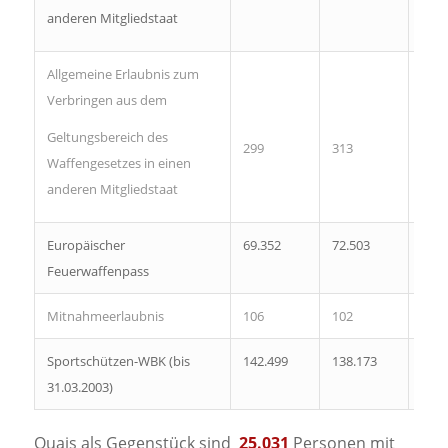
anderen Mitgliedstaat
Allgemeine Erlaubnis zum
Verbringen aus dem
Geltungsbereich des
299
313
321
Waffengesetzes in einen
anderen Mitgliedstaat
Europäischer
69.352
72.503
75.3
Feuerwaffenpass
Mitnahmeerlaubnis
106
102
122
Sportschützen-WBK (bis
142.499
138.173
133.
31.03.2003)
Quais als Gegenstück sind
25.031
Personen mit