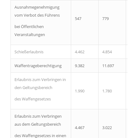
Ausnahmegenehmigung
vom Verbot des Führens
547
779
940
bei Öffentlichen
Veranstaltungen
Schießerlaubnis
4.462
4.854
5.30
Waffentrageberechtigung
9.382
11.697
13.4
Erlaubnis zum Verbringen in
den Geltungsbereich
1.990
1.780
1.97
des Waffengesetzes
Erlaubnis zum Verbringen
aus dem Geltungsbereich
4.467
3.022
2.73
des Waffengesetzes in einen