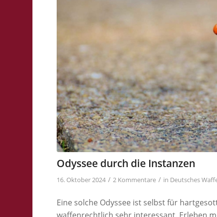
Odyssee durch die Instanzen
/
/
16. Oktober 2024
2 Kommentare
in
Deutsches Waff
Eine solche Odyssee ist selbst für hartgeso
waffenrechtlich sehr interessant. Erleben 