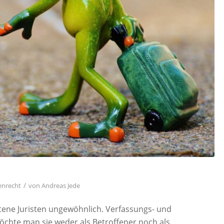
/
enrecht
von
Andreas Jede
ttene Juristen ungewöhnlich. Verfassungs- und
möchte man sie weder als Betroffener noch als