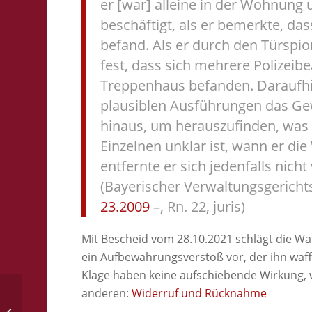
er [war] alleine in der Wohnung
beschäftigt, als er bemerkte, d
befand. Als er durch den Türspion
fest, dass sich mehrere Polizei
Treppenhaus befanden. Daraufhin
plausiblen Ausführungen das Gewe
hinaus, um herauszufinden, was 
Einzelnen unklar ist, wann er di
entfernte er sich jedenfalls nicht
(Bayerischer Verwaltungsgerichts
23.2009
–, Rn. 22, juris)
Mit Bescheid vom 28.10.2021 schlägt die Wa
ein Aufbewahrungsverstoß vor, der ihn waf
Klage haben keine aufschiebende Wirkung, w
anderen:
Widerruf und Rücknahme
Persönliche Eignung