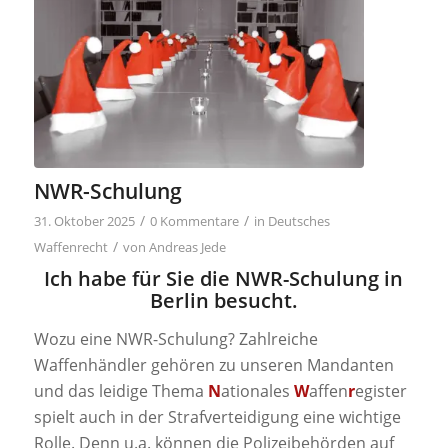
NWR-Schulung
/
/
31. Oktober 2025
0 Kommentare
in
Deutsches
/
Waffenrecht
von
Andreas Jede
Ich habe für Sie die NWR-Schulung in
Berlin besucht.
Wozu eine NWR-Schulung? Zahlreiche
Waffenhändler gehören zu unseren Mandanten
und das leidige Thema
N
ationales
W
affen
r
egister
spielt auch in der Strafverteidigung eine wichtige
Rolle. Denn u.a. können die Polizeibehörden auf