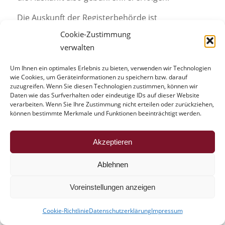
Die Auskunft der Registerbehörde ist
unbrauchbar. Es wird lediglich eine Auflistung der
Cookie-Zustimmung
NWR-Ids und des Status ausgegeben, sämtliche
verwalten
weiteren übermittelten Daten, wie Waffenart,
Um Ihnen ein optimales Erlebnis zu bieten, verwenden wir Technologien
Kaliber, Hersteller, etc. werden nicht ausgegeben.
wie Cookies, um Geräteinformationen zu speichern bzw. darauf
Ich kann mir keine sinnvolle Verwendung
zuzugreifen. Wenn Sie diesen Technologien zustimmen, können wir
vorstellen.
Daten wie das Surfverhalten oder eindeutige IDs auf dieser Website
verarbeiten. Wenn Sie Ihre Zustimmung nicht erteilen oder zurückziehen,
können bestimmte Merkmale und Funktionen beeinträchtigt werden.
Themen der NWR-Schulung
Die
Fachliche Leitstelle NWR
hat in Berlin eine
Akzeptieren
Schulung der Waffenhändler durchgeführt und
Ablehnen
ich war sehr gerne dabei. Bekanntlich schadet
Wissen nur denjenigen, die nicht darüber
Voreinstellungen anzeigen
verfügen. Auf dem Lernzettel stand:
Cookie-Richtlinie
Datenschutzerklärung
Impressum
Meldeprozesse