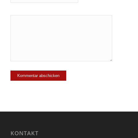
Ja, füge
mich zu der
Mailingliste
hinzu!
KONTAKT