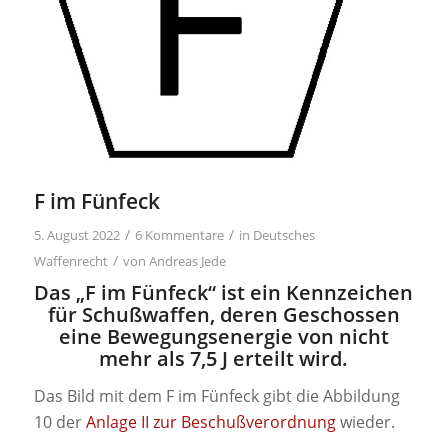
F im Fünfeck
/
/
5. August 2022
6 Kommentare
in
Deutsches
/
Waffenrecht
von
Andreas Jede
Das „F im Fünfeck“ ist ein Kennzeichen
für Schußwaffen, deren Geschossen
eine Bewegungsenergie von nicht
mehr als 7,5 J erteilt wird.
Das Bild mit dem F im Fünfeck gibt die Abbildung
10 der
Anlage II zur Beschußverordnung
wieder.