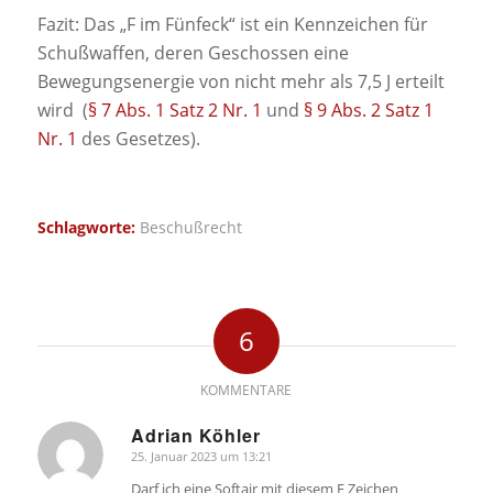
Fazit: Das „F im Fünfeck“ ist ein Kennzeichen für
Schußwaffen, deren Geschossen eine
Bewegungsenergie von nicht mehr als 7,5 J erteilt
wird (
§ 7 Abs. 1 Satz 2 Nr. 1
und
§ 9 Abs. 2 Satz 1
Nr. 1
des Gesetzes).
Schlagworte:
Beschußrecht
6
KOMMENTARE
Adrian Köhler
25. Januar 2023 um 13:21
sagte:
Darf ich eine Softair mit diesem F Zeichen