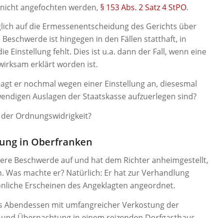
n nicht angefochten werden,
§ 153 Abs. 2 Satz 4 StPO
.
iglich auf die Ermessenentscheidung des Gerichts über
e Beschwerde ist hingegen in den Fällen statthaft, in
 Einstellung fehlt. Dies ist u.a. dann der Fall, wenn eine
wirksam erklärt worden ist.
Fragt er nochmal wegen einer Einstellung an, diesesmal
wendigen Auslagen der Staatskasse aufzuerlegen sind?
n der Ordnungswidrigkeit?
ung in Oberfranken
sere Beschwerde auf und hat dem Richter anheimgestellt,
n. Was machte er? Natürlich: Er hat zur Verhandlung
nliche Erscheinen des Angeklagten angeordnet.
hes Abendessen mit umfangreicher Verkostung der
 und Übernachtung in einem reizenden Dorfgasthaus.