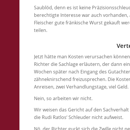
Saublöd, denn es ist keine Präzisionsschle
berechtigte Interesse war auch vorhanden, 
Fleischer gute fränkische Wurst gekauft w
teilen.
Vert
Jetzt hätte man Kosten verursachen könne
Richter die Sachlage erläutern, der dann e
Wochen später nach Eingang des Gutachte
zähneknirschend freizusprechen. Die Kosten
Anreisen, zwei Verhandlungstage, viel Geld.
Nein, so arbeiten wir nicht.
Wir weisen das Gericht auf den Sachverhalt 
die Rudi Ratlos‘ Schleuder nicht aufweist.
Nö, der Richter guckt sich die Zwille nicht 