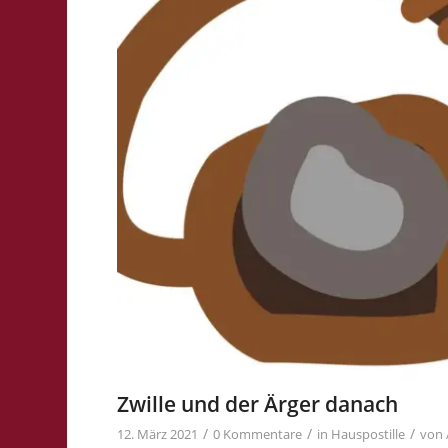
Zwille und der Ärger danach
/
/
/
12. März 2021
0 Kommentare
in
Hauspostille
von