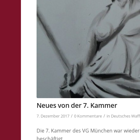
Neues von der 7. Kammer
/
/
7. Dezember 2017
0 Kommentare
in
Deutsches Waff
Die 7. Kammer des VG München war wieder 
beschäftigt.