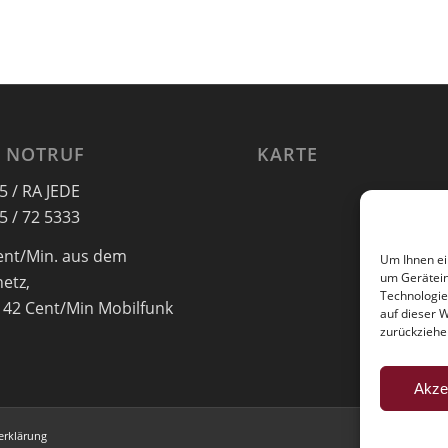
 NOTRUF
KARTE
5 / RA JEDE
5 / 72 5333
ent/Min. aus dem
Um Ihnen ei
um Gerätein
netz,
Technologie
 42 Cent/Min Mobilfunk
auf dieser 
zurückziehe
Akze
erklärung