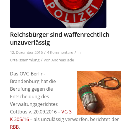
Reichsbürger sind waffenrechtlich
unzuverlässig
/
/
12. Dezember 2016
4 Kommentare
in
/
Urteilssammlung
von
Andreas Jede
Das OVG Berlin-
Brandenburg hat die
Berufung gegen die
Entscheidung des
Verwaltungsgerichtes
Cottbus v. 20.09.2016 –
VG 3
K 305/16
– als unzulässig verworfen, berichtet der
RBB
.