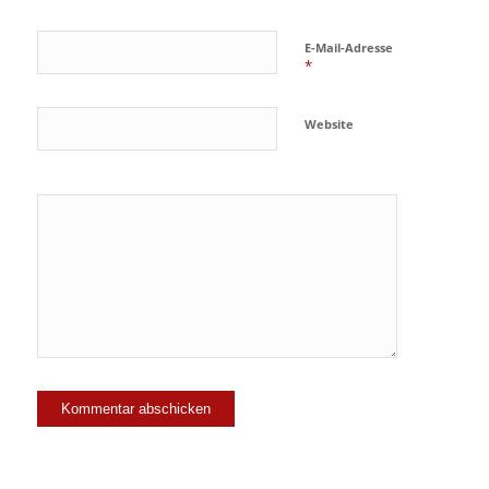
E-Mail-Adresse
*
Website
Ja, füge
mich zu der
Mailingliste
hinzu!