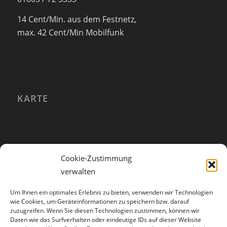
14 Cent/Min. aus dem Festnetz,
max. 42 Cent/Min Mobilfunk
KARTE
Cookie-Zustimmung
verwalten
Um Ihnen ein optimales Erlebnis zu bieten, verwenden wir Technologien
wie Cookies, um Geräteinformationen zu speichern bzw. darauf
zuzugreifen. Wenn Sie diesen Technologien zustimmen, können wir
Daten wie das Surfverhalten oder eindeutige IDs auf dieser Website