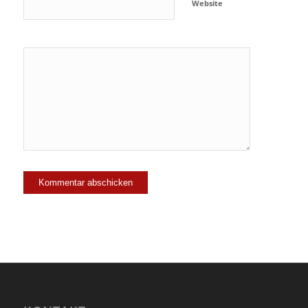
Website
Ja, füge
mich zu der
Mailingliste
hinzu!