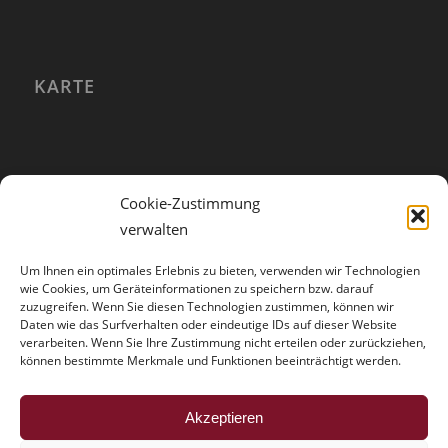
KARTE
Cookie-Zustimmung
verwalten
Um Ihnen ein optimales Erlebnis zu bieten, verwenden wir Technologien
wie Cookies, um Geräteinformationen zu speichern bzw. darauf
zuzugreifen. Wenn Sie diesen Technologien zustimmen, können wir
Daten wie das Surfverhalten oder eindeutige IDs auf dieser Website
verarbeiten. Wenn Sie Ihre Zustimmung nicht erteilen oder zurückziehen,
können bestimmte Merkmale und Funktionen beeinträchtigt werden.
HINWEISE
Akzeptieren
Der Trouble mit der Vollmacht