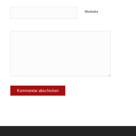
Website
Ja, füge
mich zu der
Mailingliste
hinzu!