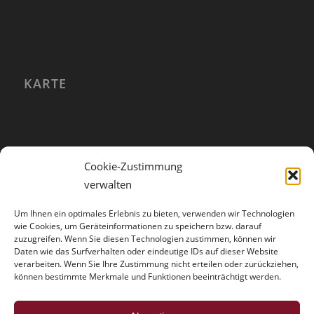
KARTE
Cookie-Zustimmung
verwalten
Um Ihnen ein optimales Erlebnis zu bieten, verwenden wir Technologien
wie Cookies, um Geräteinformationen zu speichern bzw. darauf
zuzugreifen. Wenn Sie diesen Technologien zustimmen, können wir
Daten wie das Surfverhalten oder eindeutige IDs auf dieser Website
verarbeiten. Wenn Sie Ihre Zustimmung nicht erteilen oder zurückziehen,
können bestimmte Merkmale und Funktionen beeinträchtigt werden.
HINWEISE