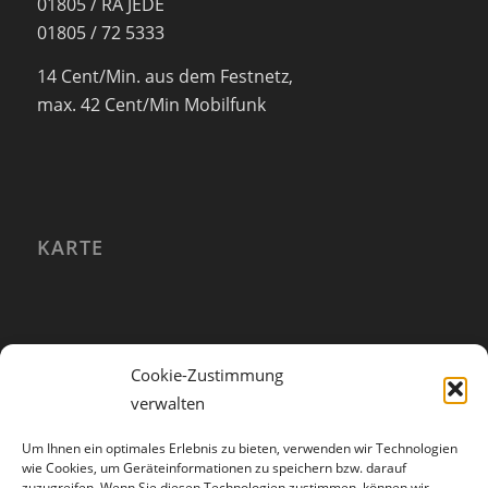
01805 / RA JEDE
01805 / 72 5333
14 Cent/Min. aus dem Festnetz,
max. 42 Cent/Min Mobilfunk
KARTE
Cookie-Zustimmung
verwalten
Um Ihnen ein optimales Erlebnis zu bieten, verwenden wir Technologien
wie Cookies, um Geräteinformationen zu speichern bzw. darauf
zuzugreifen. Wenn Sie diesen Technologien zustimmen, können wir