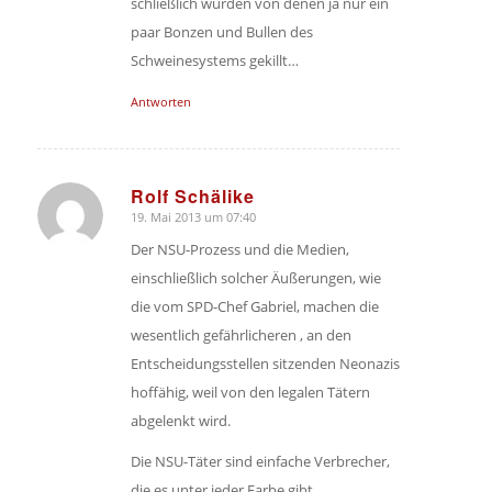
schließlich wurden von denen ja nur ein
paar Bonzen und Bullen des
Schweinesystems gekillt…
Antworten
Rolf Schälike
19. Mai 2013 um 07:40
sagte:
Der NSU-Prozess und die Medien,
einschließlich solcher Äußerungen, wie
die vom SPD-Chef Gabriel, machen die
wesentlich gefährlicheren , an den
Entscheidungsstellen sitzenden Neonazis
hoffähig, weil von den legalen Tätern
abgelenkt wird.
Die NSU-Täter sind einfache Verbrecher,
die es unter jeder Farbe gibt.