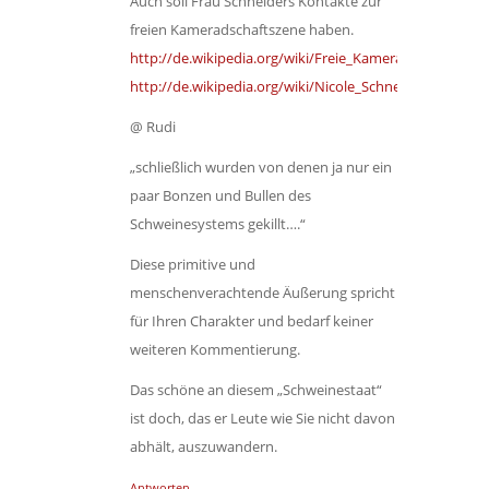
Auch soll Frau Schneiders Kontakte zur
freien Kameradschaftszene haben.
http://de.wikipedia.org/wiki/Freie_Kameradschaften
http://de.wikipedia.org/wiki/Nicole_Schneiders
@ Rudi
„schließlich wurden von denen ja nur ein
paar Bonzen und Bullen des
Schweinesystems gekillt….“
Diese primitive und
menschenverachtende Äußerung spricht
für Ihren Charakter und bedarf keiner
weiteren Kommentierung.
Das schöne an diesem „Schweinestaat“
ist doch, das er Leute wie Sie nicht davon
abhält, auszuwandern.
Antworten