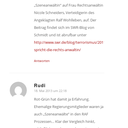
„Szeneanwältin“ auf Frau Rechtsanwältin
Nicole Schneiders, Verteidigerin des
Angeklagten Ralf Wohlleben, auf. Der
Beitrag findet sich im SWR-Blog von
Schmidt und ist abrufbar unter
http://www.swr.de/blog/terrorismus/2011/12/15/es-
spricht-die-rechts-anwaltin/
Antworten
Rudi
18. Mai 2013 um 22:18
sagte:
Rot-Grün hat damit ja Erfahrung.
Ehemalige Regierungsmitglieder waren ja
auch „Szeneanwälte“ in den RAF
Prozessen… Klar der Vergleich hinkt,