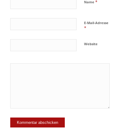
*
Name
E-Mail-Adresse
*
Website
Ja, füge
mich zu der
Mailingliste
hinzu!