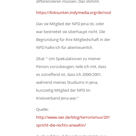
differenzieren müssen. Das stimmt.
https://linksunten.indymedia.org/de/node/83875
Das sie Mitglied der NPD Jena ist, oder
war bestreitet sie überhaupt nicht. Die
Begründung für ihre Mitgliedschaft in der
NPD halte ich für abenteuerlich.
Zitat: “ Um Spekulationen zu meiner
Person vorzubeugen, teile ich mit, dass
es zutreffend ist, dass ich 2000/2001,
während meines Studiums in Jena,
kurzzeitig Mitglied der NPD im
Kreisverband Jena war.“
Quelle:
http://www.swr.de/blog/terrorismus/2011/12/15/es-
spricht-die-rechts-anwaltin/