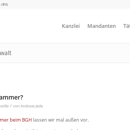
e (EU)
Kanzlei
Mandanten
Tä
walt
skammer?
/
tille
von
Andreas Jede
mmer beim BGH
lassen wir mal außen vor.