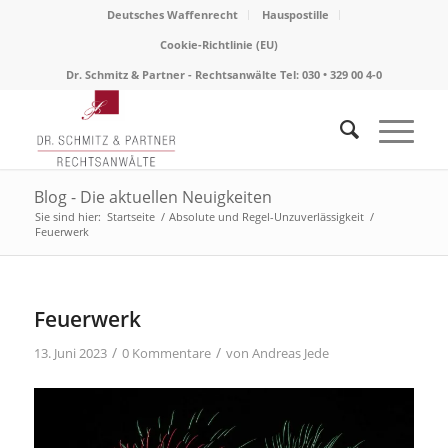
Deutsches Waffenrecht
Hauspostille
Cookie-Richtlinie (EU)
Dr. Schmitz & Partner - Rechtsanwälte Tel: 030 • 329 00 4-0
Blog - Die aktuellen Neuigkeiten
Sie sind hier:
Startseite
/
Absolute und Regel-Unzuverlässigkeit
/
Feuerwerk
Feuerwerk
/
/
13. Juni 2023
0 Kommentare
von
Andreas Jede