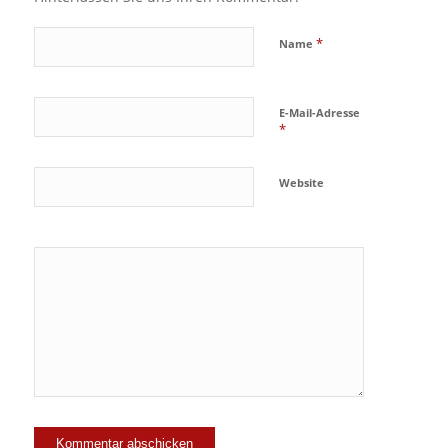
*
Name
E-Mail-Adresse
*
Website
Ja, füge
mich zu der
Mailingliste
hinzu!