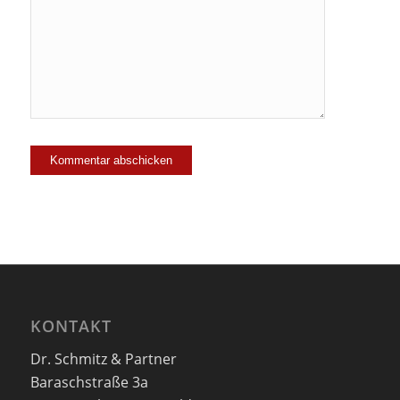
mich zu der
Mailingliste
hinzu!
KONTAKT
Dr. Schmitz & Partner
Baraschstraße 3a