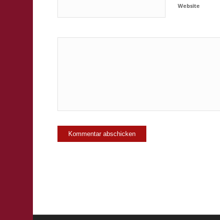
Website
Ja, füge mic