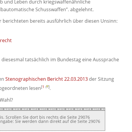
ib und Leben durch kriegswaffenähnliche
lbautomatische Schusswaffen”. abgelehnt.
r berichteten bereits ausführlich über diesen Unsinn:
recht
ß diesesmal tatsächlich im Bundestag eine Aussprache
den
Stenographischen Bericht 22.03.2013
der Sitzung
[
1
]
Abgeordneten lesen
.
 Wahl?
is. Scrollen Sie dort bis rechts die Seite 29076
angabe: Sie werden dann direkt auf die Seite 29076