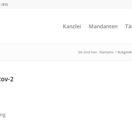
e (EU)
Kanzlei
Mandanten
Tä
Sie sind hier:
Startseite
/
Bußgeldk
cov-2
ung