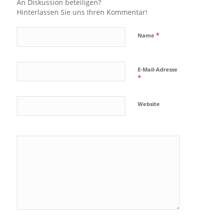
An Diskussion beteiligen?
Hinterlassen Sie uns Ihren Kommentar!
*
Name
E-Mail-Adresse
*
Website
Ja, füge
mich zu der
Mailingliste
hinzu!