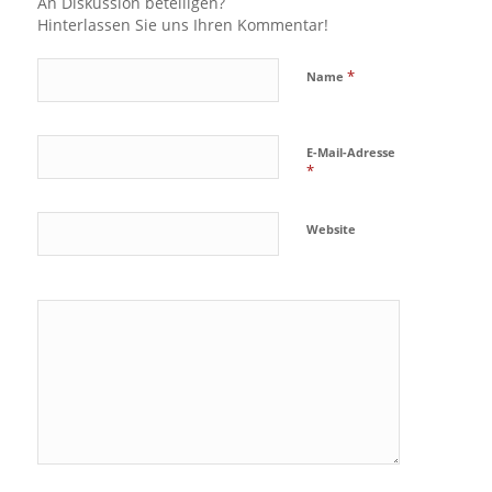
An Diskussion beteiligen?
Hinterlassen Sie uns Ihren Kommentar!
*
Name
E-Mail-Adresse
*
Website
Ja, füge
mich zu der
Mailingliste
hinzu!