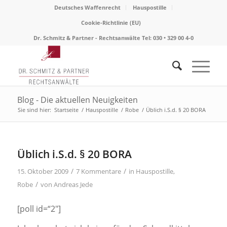
Deutsches Waffenrecht
Hauspostille
Cookie-Richtlinie (EU)
Dr. Schmitz & Partner - Rechtsanwälte Tel: 030 • 329 00 4-0
Blog - Die aktuellen Neuigkeiten
Sie sind hier:
Startseite
/
Hauspostille
/
Robe
/
Üblich i.S.d. § 20 BORA
sagt:
sagt:
sagt:
sagt:
sagt:
Üblich i.S.d. § 20 BORA
/
/
15. Oktober 2009
7 Kommentare
in
Hauspostille
,
/
Robe
von
Andreas Jede
[poll id=“2″]