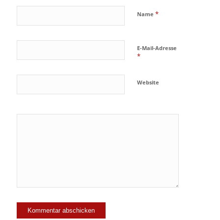
*
Name
E-Mail-Adresse
*
Website
Ja, füge
mich zu der
Mailingliste
hinzu!