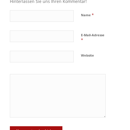
Hinterlassen Sie uns Ihren Kommentar!
*
Name
E-Mail-Adresse
*
Website
Ja, füge
mich zu der
Mailingliste
hinzu!