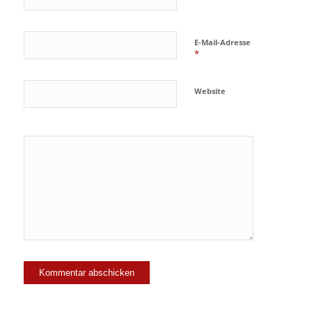
E-Mail-Adresse
*
Website
Ja, füge
mich zu der
Mailingliste
hinzu!