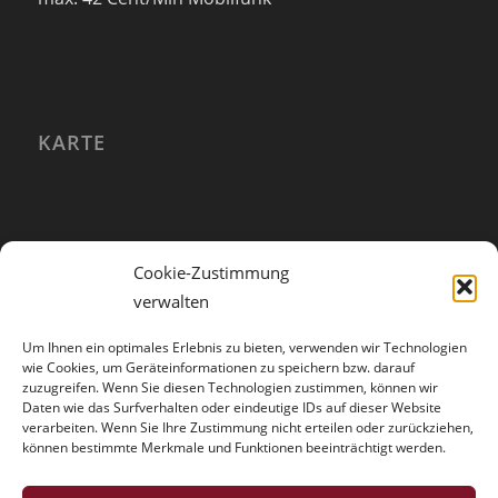
KARTE
Cookie-Zustimmung
verwalten
Um Ihnen ein optimales Erlebnis zu bieten, verwenden wir Technologien
wie Cookies, um Geräteinformationen zu speichern bzw. darauf
zuzugreifen. Wenn Sie diesen Technologien zustimmen, können wir
Daten wie das Surfverhalten oder eindeutige IDs auf dieser Website
verarbeiten. Wenn Sie Ihre Zustimmung nicht erteilen oder zurückziehen,
können bestimmte Merkmale und Funktionen beeinträchtigt werden.
HINWEISE