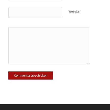
Website
Ja, füge
mich zu der
Mailingliste
hinzu!