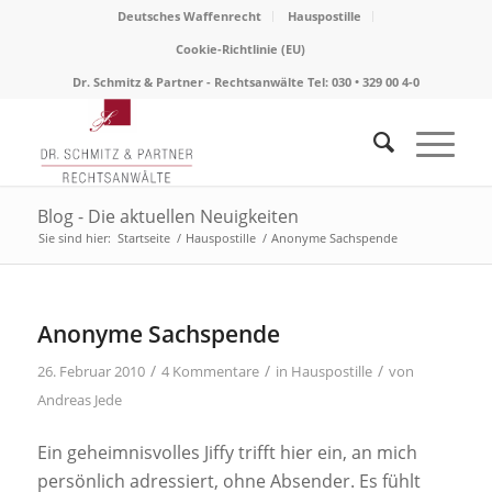
Deutsches Waffenrecht
Hauspostille
Cookie-Richtlinie (EU)
Dr. Schmitz & Partner - Rechtsanwälte Tel: 030 • 329 00 4-0
Blog - Die aktuellen Neuigkeiten
Sie sind hier:
Startseite
/
Hauspostille
/
Anonyme Sachspende
sagt:
sagt:
Anonyme Sachspende
/
/
/
26. Februar 2010
4 Kommentare
in
Hauspostille
von
Andreas Jede
Ein geheimnisvolles Jiffy trifft hier ein, an mich
persönlich adressiert, ohne Absender. Es fühlt