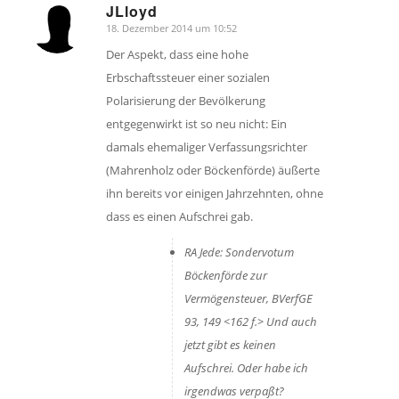
JLloyd
18. Dezember 2014 um 10:52
sagte:
Der Aspekt, dass eine hohe
Erbschaftssteuer einer sozialen
Polarisierung der Bevölkerung
entgegenwirkt ist so neu nicht: Ein
damals ehemaliger Verfassungsrichter
(Mahrenholz oder Böckenförde) äußerte
ihn bereits vor einigen Jahrzehnten, ohne
dass es einen Aufschrei gab.
RA Jede: Sondervotum
Böckenförde zur
Vermögensteuer, BVerfGE
93, 149 <162 f.> Und auch
jetzt gibt es keinen
Aufschrei. Oder habe ich
irgendwas verpaßt?