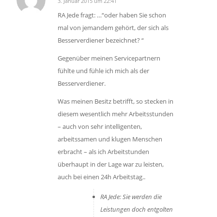
3. Januar 2015 um 22:41
sagte:
RA Jede fragt: …“oder haben Sie schon
mal von jemandem gehört, der sich als
Besserverdiener bezeichnet? “
Gegenüber meinen Servicepartnern
fühlte und fühle ich mich als der
Besserverdiener.
Was meinen Besitz betrifft, so stecken in
diesem wesentlich mehr Arbeitsstunden
– auch von sehr intelligenten,
arbeitssamen und klugen Menschen
erbracht – als ich Arbeitstunden
überhaupt in der Lage war zu leisten,
auch bei einen 24h Arbeitstag..
RA Jede: Sie werden die
Leistungen doch entgolten