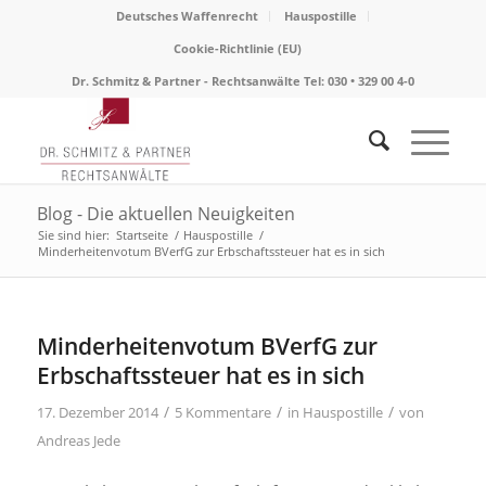
Deutsches Waffenrecht
Hauspostille
Cookie-Richtlinie (EU)
Dr. Schmitz & Partner - Rechtsanwälte Tel: 030 • 329 00 4-0
Blog - Die aktuellen Neuigkeiten
Sie sind hier:
Startseite
/
Hauspostille
/
Minderheitenvotum BVerfG zur Erbschaftssteuer hat es in sich
sagt:
Minderheitenvotum BVerfG zur
Erbschaftssteuer hat es in sich
/
/
/
17. Dezember 2014
5 Kommentare
in
Hauspostille
von
Andreas Jede