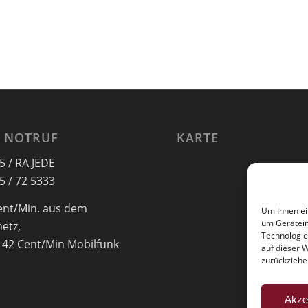
 NOTRUF
KARTE
5 / RA JEDE
5 / 72 5333
ent/Min. aus dem
Um Ihnen ei
um Gerätein
netz,
Technologie
 42 Cent/Min Mobilfunk
auf dieser 
zurückziehe
Akze