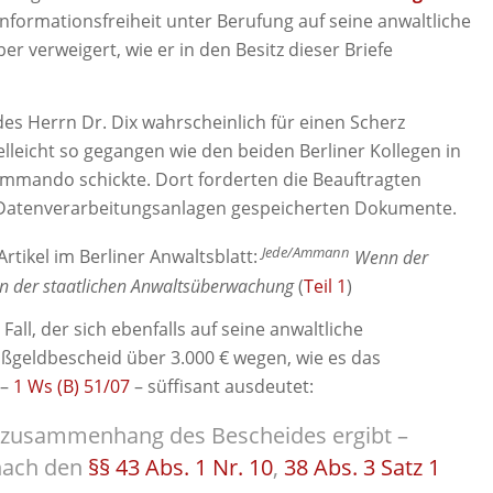
nformationsfreiheit unter Berufung auf seine anwaltliche
r verweigert, wie er in den Besitz dieser Briefe
es Herrn Dr. Dix wahrscheinlich für einen Scherz
elleicht so gegangen wie den beiden Berliner Kollegen in
ommando schickte. Dort forderten die Beauftragten
auf Datenverarbeitungsanlagen gespeicherten Dokumente.
Jede/Ammann
rtikel im Berliner Anwaltsblatt:
Wenn der
 in der staatlichen Anwaltsüberwachung
(
Teil 1
)
ll, der sich ebenfalls auf seine anwaltliche
Bußgeldbescheid über 3.000 € wegen, wie es das
 –
1 Ws (B) 51/07
– süffisant ausdeutet:
tzusammenhang des Bescheides ergibt –
nach den
§§ 43 Abs. 1 Nr. 10
,
38 Abs. 3 Satz 1