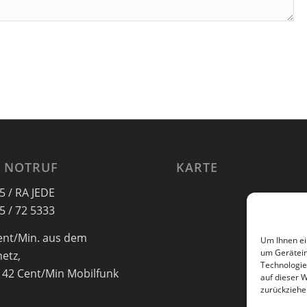
 NOTRUF
KARTE
5 / RA JEDE
5 / 72 5333
ent/Min. aus dem
Um Ihnen ei
um Gerätein
netz,
Technologie
 42 Cent/Min Mobilfunk
auf dieser 
zurückziehe