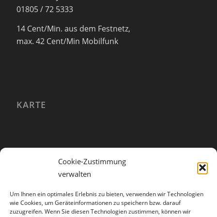
01805 / 72 5333
14 Cent/Min. aus dem Festnetz,
max. 42 Cent/Min Mobilfunk
KARTE
Cookie-Zustimmung
verwalten
Um Ihnen ein optimales Erlebnis zu bieten, verwenden wir Technologien
wie Cookies, um Geräteinformationen zu speichern bzw. darauf
zuzugreifen. Wenn Sie diesen Technologien zustimmen, können wir