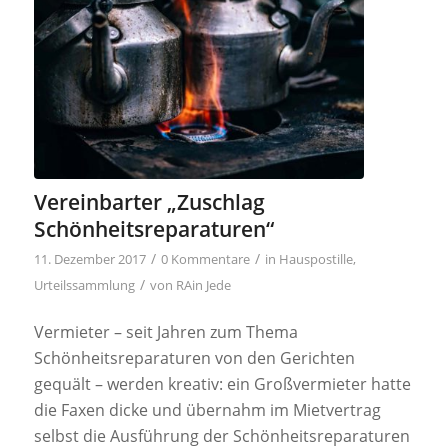
Vereinbarter „Zuschlag
Schönheitsreparaturen“
/
/
11. Dezember 2017
0 Kommentare
in
Hauspostille
,
/
Urteilssammlung
von
RAin Jede
Vermieter – seit Jahren zum Thema
Schönheitsreparaturen von den Gerichten
gequält – werden kreativ: ein Großvermieter hatte
die Faxen dicke und übernahm im Mietvertrag
selbst die Ausführung der Schönheitsreparaturen