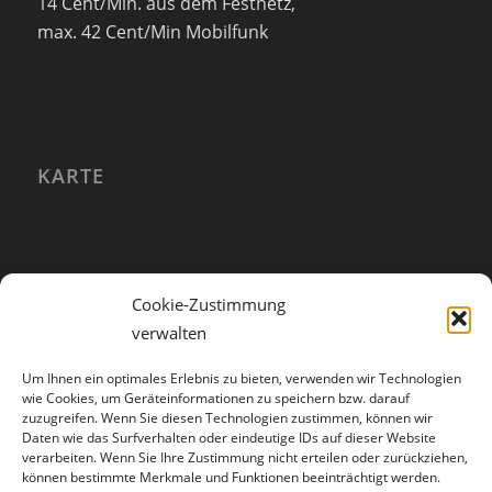
14 Cent/Min. aus dem Festnetz,
max. 42 Cent/Min Mobilfunk
KARTE
Cookie-Zustimmung
verwalten
Um Ihnen ein optimales Erlebnis zu bieten, verwenden wir Technologien
wie Cookies, um Geräteinformationen zu speichern bzw. darauf
zuzugreifen. Wenn Sie diesen Technologien zustimmen, können wir
Daten wie das Surfverhalten oder eindeutige IDs auf dieser Website
verarbeiten. Wenn Sie Ihre Zustimmung nicht erteilen oder zurückziehen,
können bestimmte Merkmale und Funktionen beeinträchtigt werden.