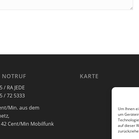
 NOTRUF
KARTE
5 / RA JEDE
5 / 72 5333
ent/Min. aus dem
Um Ihnen ei
um Gerätein
netz,
Technologie
 42 Cent/Min Mobilfunk
auf dieser 
zurückziehe