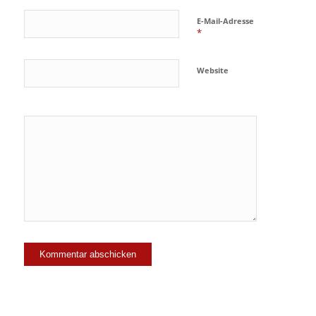
E-Mail-Adresse
*
Website
Ja, füge
mich zu der
Mailingliste
hinzu!