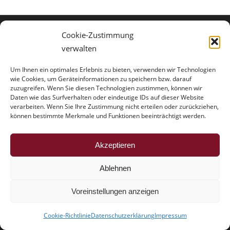
Cookie-Zustimmung
verwalten
KONTAKT
Dr. Schmitz & Partner
Um Ihnen ein optimales Erlebnis zu bieten, verwenden wir Technologien
wie Cookies, um Geräteinformationen zu speichern bzw. darauf
Baraschstraße 3a
zuzugreifen. Wenn Sie diesen Technologien zustimmen, können wir
14193 Berlin-Grunewald
Daten wie das Surfverhalten oder eindeutige IDs auf dieser Website
verarbeiten. Wenn Sie Ihre Zustimmung nicht erteilen oder zurückziehen,
Telefon: (030) 329 00 4 – 0
können bestimmte Merkmale und Funktionen beeinträchtigt werden.
Anwalt@DrSchmitz.de
Akzeptieren
Ablehnen
24H NOTRUF
Voreinstellungen anzeigen
01805 / RA JEDE
Cookie-Richtlinie
Datenschutzerklärung
Impressum
01805 / 72 5333