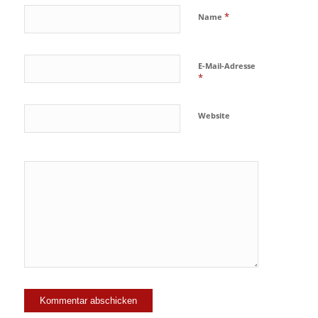
*
Name
E-Mail-Adresse
*
Website
Ja, füge
mich zu der
Mailingliste
hinzu!