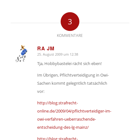
3
KOMMENTARE
RA JM
25. August 2009 um 12:38
sagte:
Tja, Hobbybastelei rächt sich eben!
Im Übrigen, Pflichtverteidigung in Owi-
Sachen kommt gelegntlich tatsächlich
vor:
http://blog.strafrecht-
online.de/2009/04/pflichtverteidiger-im-
owi-verfahren-ueberraschende-
entscheidung-des-lg-mainz/
http://blog.strafrecht-