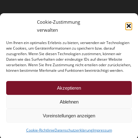
Cookie-Zustimmung
verwalten
Um Ihnen ein optimales Erlebnis zu bieten, verwenden wir Technologien
wie Cookies, um Geräteinformationen zu speichern bzw. darauf
zuzugreifen. Wenn Sie diesen Technologien zustimmen, können wir
Daten wie das Surfverhalten oder eindeutige IDs auf dieser Website
verarbeiten. Wenn Sie Ihre Zustimmung nicht erteilen oder zurückziehen,
können bestimmte Merkmale und Funktionen beeinträchtigt werden.
HINWEISE
Akzeptieren
Der Trouble mit der Vollmacht
Ablehnen
Voreinstellungen anzeigen
Cookie-Richtlinie
Datenschutzerklärung
Impressum
Dr. Schmitz & Partner - Rechtsanwälte
Impressum
-
Datenschutzerklärung