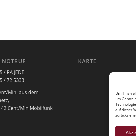
 NOTRUF
KARTE
5 / RA JEDE
5 / 72 5333
ent/Min. aus dem
Um Ihnen ei
um Gerätein
netz,
Technologie
 42 Cent/Min Mobilfunk
auf dieser 
zurückziehe
Akze