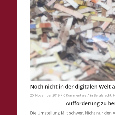
Noch nicht in der digitalen Wel
/
/
20. November 2019
0 Kommentare
in
Berufsrecht
,
H
Aufforderung zu be
Die Umstellung fällt schwer. Nicht nur den