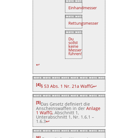
Einhandmesser
Rettungsmesser
Du
sollst
keine
Messer
führen!
↩
[4]
§ 53 Abs. 1 Nr. 21a WaffG
↩
[5]
Das Gesetz definiert die
Anscheinswaffen in der
Anlage
1 WaffG
, Abschnitt 1,
Unterabschnitt 1, Nr. 1.6.1 –
1.6.3
↩
[6]