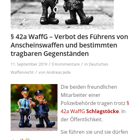
§ 42a WaffG – Verbot des Führens von
Anscheinswaffen und bestimmten
tragbaren Gegenständen
/
/
11. September 2019
0 Kommentare
in
Deutsches
/
Waffenrecht
von
Andreas Jede
Die beiden freundlichen
Mitarbeiter einer
Polizeibehörde tragen trotz
§
42a WaffG
Schlagstöcke
. In
der Öffentlichkeit.
Sie führen sie und sie dürfen
[
1
]