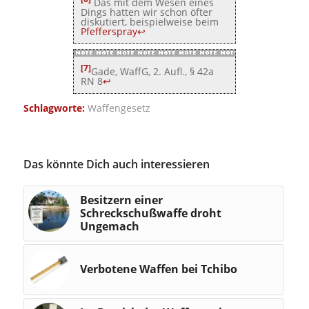
Das mit dem Wesen eines
Dings hatten wir schon öfter
diskutiert, beispielweise beim
Pfefferspray
↩
[7]
Gade, WaffG, 2. Aufl., § 42a
RN 8
↩
Schlagworte:
Waffengesetz
Das könnte Dich auch interessieren
Besitzern einer
Schreckschußwaffe droht
Ungemach
Verbotene Waffen bei Tchibo