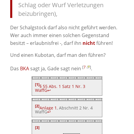
Schlag oder Wurf Verletzungen
beizubringen),
Der Schalgstock darf also nicht geführt werden.
Wer auch immer einen solchen Gegenstand
besitzt – erlaubnisfrei -, darf ihn
nicht
führen!
Und einen Kubotan, darf man den führen?
[
7
]
Das
BKA
sagt ja, Gade sagt nein
.
[1]
§ 55 Abs. 1 Satz 1 Nr. 3
WaffG
↩
[2]
Anlage 1
, Abschnitt 2 Nr. 4
WaffG
↩
[3]