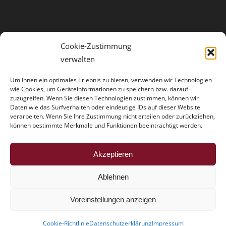
Cookie-Zustimmung
verwalten
Um Ihnen ein optimales Erlebnis zu bieten, verwenden wir Technologien
wie Cookies, um Geräteinformationen zu speichern bzw. darauf
zuzugreifen. Wenn Sie diesen Technologien zustimmen, können wir
Daten wie das Surfverhalten oder eindeutige IDs auf dieser Website
verarbeiten. Wenn Sie Ihre Zustimmung nicht erteilen oder zurückziehen,
können bestimmte Merkmale und Funktionen beeinträchtigt werden.
HINWEISE
Akzeptieren
Der Trouble mit der Vollmacht
Ablehnen
Voreinstellungen anzeigen
Cookie-Richtlinie
Datenschutzerklärung
Impressum
Dr. Schmitz & Partner - Rechtsanwälte
Impressum
-
Datenschutzerklärung