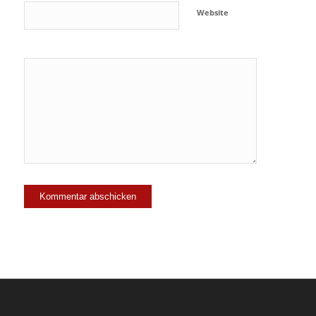
Website
Ja, füge
mich zu der
Mailingliste
hinzu!