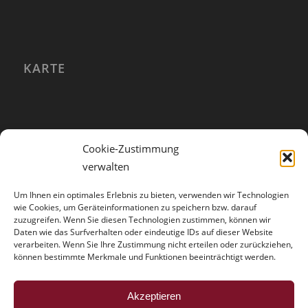
KARTE
Cookie-Zustimmung
verwalten
Um Ihnen ein optimales Erlebnis zu bieten, verwenden wir Technologien
wie Cookies, um Geräteinformationen zu speichern bzw. darauf
zuzugreifen. Wenn Sie diesen Technologien zustimmen, können wir
Daten wie das Surfverhalten oder eindeutige IDs auf dieser Website
verarbeiten. Wenn Sie Ihre Zustimmung nicht erteilen oder zurückziehen,
können bestimmte Merkmale und Funktionen beeinträchtigt werden.
HINWEISE
Akzeptieren
Der Trouble mit der Vollmacht