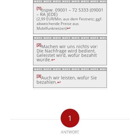
[1]
bspw. 09001 – 72 5333 (09001
– RA JEDE)
(2,99 EUR/Min. aus dem Festnetz; ggf.
abweichende Preise aus
↩
Mobilfunknetzen)
[2]
Machen wir uns nichts vor:
Die Nachfrage wird bedient.
Geleistet wird, wofür bezahlt
wurde.
↩
[3]
Auch wir leisten, wofür Sie
bezahlen.
↩
1
ANTWORT