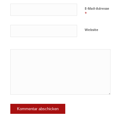
E-Mail-Adresse
*
Website
Ja, füge
mich zu der
Mailingliste
hinzu!