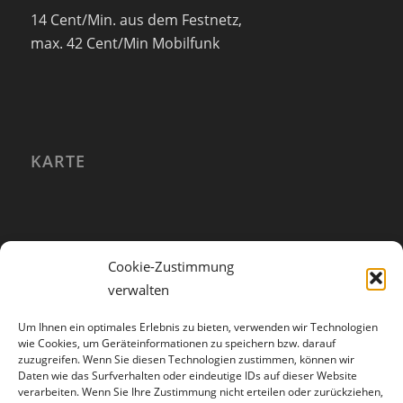
14 Cent/Min. aus dem Festnetz,
max. 42 Cent/Min Mobilfunk
KARTE
Cookie-Zustimmung
verwalten
Um Ihnen ein optimales Erlebnis zu bieten, verwenden wir Technologien
wie Cookies, um Geräteinformationen zu speichern bzw. darauf
zuzugreifen. Wenn Sie diesen Technologien zustimmen, können wir
Daten wie das Surfverhalten oder eindeutige IDs auf dieser Website
verarbeiten. Wenn Sie Ihre Zustimmung nicht erteilen oder zurückziehen,