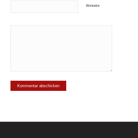
Website
Ja, füge
mich zu der
Mailingliste
hinzu!