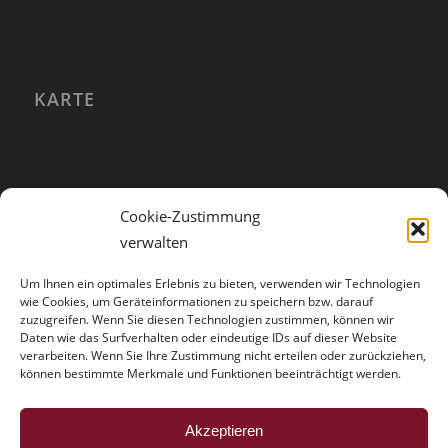
KARTE
Cookie-Zustimmung
verwalten
Um Ihnen ein optimales Erlebnis zu bieten, verwenden wir Technologien
wie Cookies, um Geräteinformationen zu speichern bzw. darauf
zuzugreifen. Wenn Sie diesen Technologien zustimmen, können wir
Daten wie das Surfverhalten oder eindeutige IDs auf dieser Website
verarbeiten. Wenn Sie Ihre Zustimmung nicht erteilen oder zurückziehen,
können bestimmte Merkmale und Funktionen beeinträchtigt werden.
HINWEISE
Akzeptieren
Der Trouble mit der Vollmacht