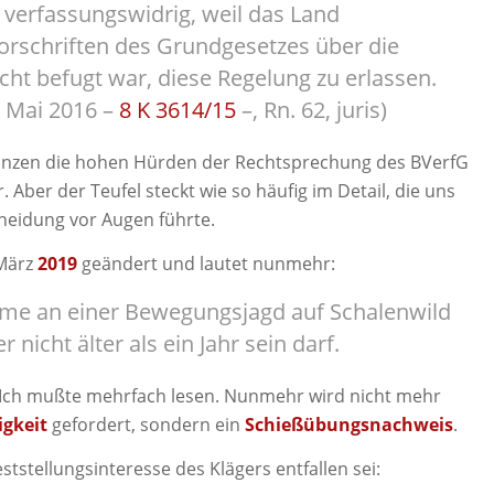
t verfassungswidrig, weil das Land
rschriften des Grundgesetzes über die
ht befugt war, diese Regelung zu erlassen.
. Mai 2016 –
8 K 3614/15
–, Rn. 62, juris)
anzen die hohen Hürden der Rechtsprechung des BVerfG
ar. Aber der Teufel steckt wie so häufig im Detail, die uns
cheidung vor Augen führte.
 März
2019
geändert und lautet nunmehr:
ahme an einer Bewegungsjagd auf Schalenwild
nicht älter als ein Jahr sein darf.
? Ich mußte mehrfach lesen. Nunmehr wird nicht mehr
igkeit
gefordert, sondern ein
Schießübungsnachweis
.
tstellungsinteresse des Klägers entfallen sei: