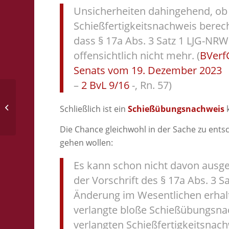
Unsicherheiten dahingehend, ob 
Schießfertigkeitsnachweis berech
dass § 17a Abs. 3 Satz 1 LJG-NRW 
offensichtlich nicht mehr. (
BVerf
Senats vom 19. Dezember 2023
–
2 BvL 9/16
-, Rn. 57)
Munitionserwerbsberechtigung
Schließlich ist ein
Schießübungsnachweis
und Voreintrag
Die Chance gleichwohl in der Sache zu ent
gehen wollen:
Es kann schon nicht davon ausge
der Vorschrift des § 17a Abs. 3 Sa
Änderung im Wesentlichen erhalt
verlangte bloße Schießübungsna
verlangten Schießfertigkeitsnachw