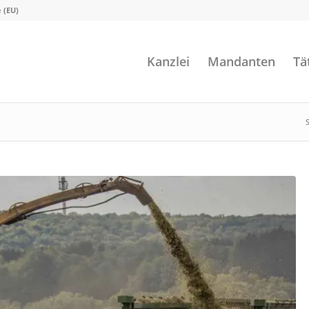
e (EU)
Kanzlei
Mandanten
Tä
S