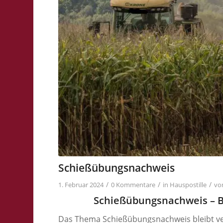
Schießübungsnachweis
/
/
/
1. Februar 2024
0 Kommentare
in
Hauspostille
vo
Schießübungsnachweis – BV
Das Thema Schießübungsnachweis bleibt v