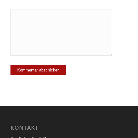
Ja, füge
mich zu der
Mailingliste
hinzu!
KONTAKT