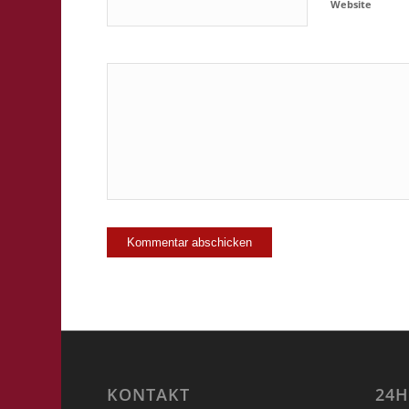
Website
Ja, füge mic
KONTAKT
24H