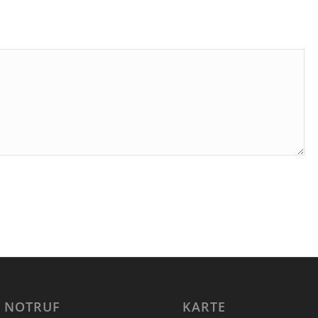
h zu der Mailingliste hinzu!
 NOTRUF
KARTE