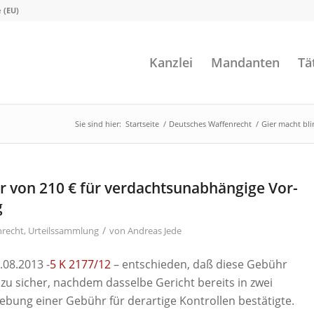
e (EU)
Kanzlei
Mandanten
Tä
Sie sind hier:
Startseite
/
Deutsches Waffenrecht
/
Gier macht bl
r von 210 € für verdachtsunabhängige Vor-
g
/
nrecht
,
Urteilssammlung
von
Andreas Jede
.08.2013 -
5 K 2177/12
– entschieden, daß diese Gebühr
 zu sicher, nachdem dasselbe Gericht bereits in zwei
bung einer Gebühr für derartige Kontrollen bestätigte.