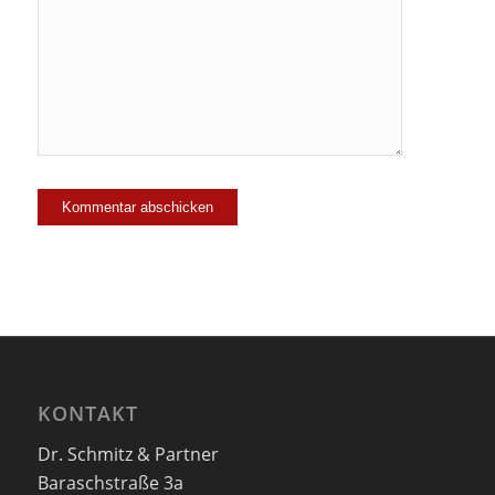
Ja, füge
mich zu der
Mailingliste
hinzu!
KONTAKT
Dr. Schmitz & Partner
Baraschstraße 3a