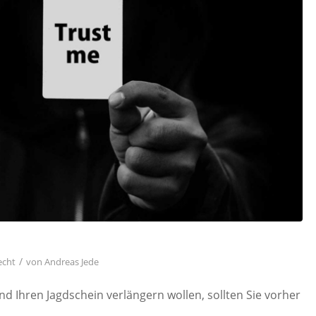
/
echt
von
Andreas Jede
 Ihren Jagdschein verlängern wollen, sollten Sie vorher