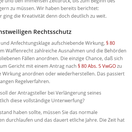
age und den immensen Zeitdruck, bis zum Beginn des
gern zu müssen. Wir haben bereits berichtet:
er ging die Kreativität denn doch deutlich zu weit.
instweiligen Rechtsschutz
ch und Anfechtungsklage aufschiebende Wirkung,
§ 80
 im Waffenrecht zahlreiche Ausnahmen und die Behörden
bliebenen Fällen anordnen. Die einzige Chance, daß sich
, zum Gericht mit einem Antrag nach
§ 80 Abs. 5 VwGO
zu
e Wirkung anordnen oder wiederherstellen. Das passiert
elangen Regelverfahren.
soll der Antragsteller bei Verlängerung seines
lich diese vollständige Unterwerfung?
stand haben sollte, müssen Sie das normale
n durchlaufen und das dauert etliche Jahre. Die Zeit hat