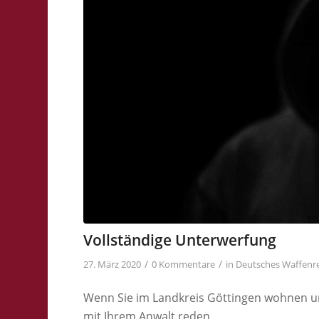
Vollständige Unterwerfung
/
/
27. März 2020
0 Kommentare
in
Deutsches Waffenr
Wenn Sie im Landkreis Göttingen wohnen und
mit Ihrem Anwalt reden.