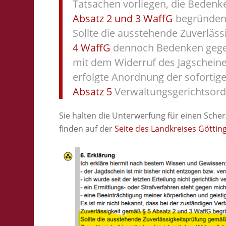
Tatsachen vorliegen, die Bedenk
Absatz 2 und 3 WaffG
begründen
Sollte die ausstehende Zuverläs
4 WaffG
dennoch Bedenken gegen
mit dem Widerruf des Jagscheine
erfolgte Anordnung der sofortig
Absatz 5
Verwaltungsgerichtsord
Sie halten die Unterwerfung für einen Sche
finden auf der
Seite des Landkreises Göttin