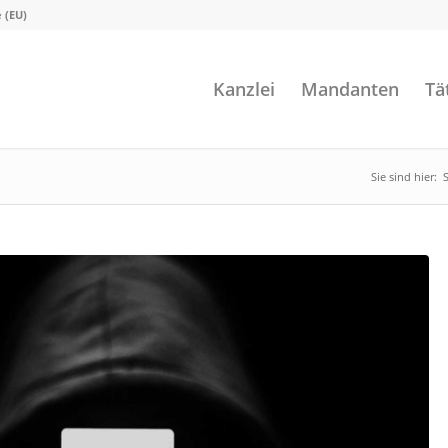
e (EU)
Kanzlei
Mandanten
Tä
Sie sind hier:
S