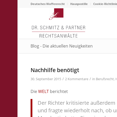
Deutsches Waffenrecht
Hauspostille
Cookie-Richtlini
Blog - Die aktuellen Neuigkeiten
sagt:
sagt:
Nachhilfe benötigt
/
/
30. September 2015
2 Kommentare
in
Berufsrecht
,
Die
WELT
berichtet
Der Richter kritisierte außerde
und fragte wiederholt nach, ob u