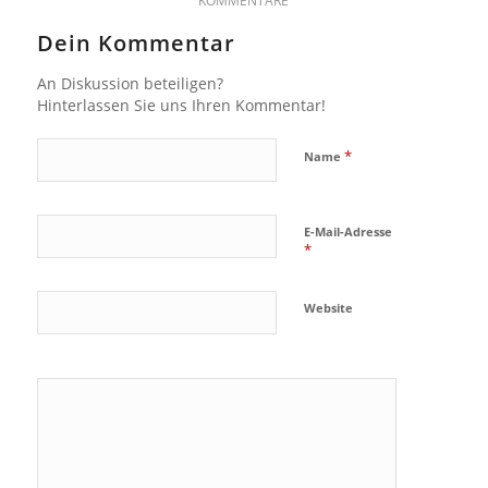
KOMMENTARE
Dein Kommentar
An Diskussion beteiligen?
Hinterlassen Sie uns Ihren Kommentar!
*
Name
E-Mail-Adresse
*
Website
Ja, füge
mich zu der
Mailingliste
hinzu!