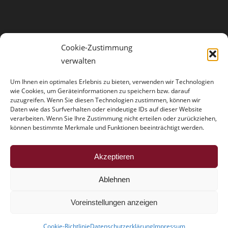
Cookie-Zustimmung
verwalten
Um Ihnen ein optimales Erlebnis zu bieten, verwenden wir Technologien
wie Cookies, um Geräteinformationen zu speichern bzw. darauf
zuzugreifen. Wenn Sie diesen Technologien zustimmen, können wir
Daten wie das Surfverhalten oder eindeutige IDs auf dieser Website
verarbeiten. Wenn Sie Ihre Zustimmung nicht erteilen oder zurückziehen,
können bestimmte Merkmale und Funktionen beeinträchtigt werden.
HINWEISE
Akzeptieren
Der Trouble mit der Vollmacht
Ablehnen
Voreinstellungen anzeigen
Cookie-Richtlinie
Datenschutzerklärung
Impressum
Dr. Schmitz & Partner - Rechtsanwälte
Impressum
-
Datenschutzerklärung