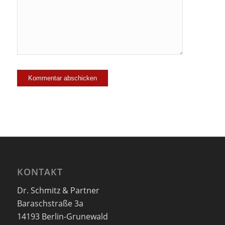
Mailingliste
hinzu!
KONTAKT
Dr. Schmitz & Partner
Baraschstraße 3a
14193 Berlin-Grunewald